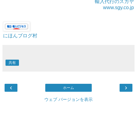
輸入代行のスガヤ
www.sgy.co.jp
にほんブログ村
共有
‹
›
ホーム
ウェブ バージョンを表示